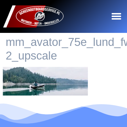
mm_avator_75e_lund_fw
2_upscale