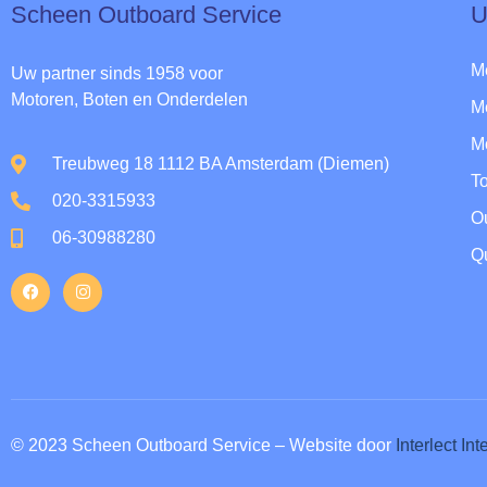
Scheen Outboard Service​
U
M
Uw partner sinds 1958 voor
Motoren, Boten en Onderdelen
M
M
Treubweg 18 1112 BA Amsterdam (Diemen)
To
020-3315933
O
06-30988280
Qu
© 2023 Scheen Outboard Service – Website door
Interlect In