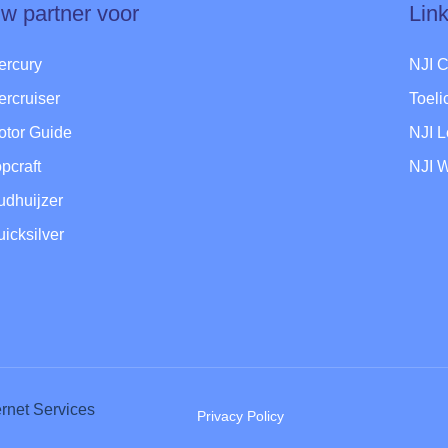
w partner voor
Lin
ercury
NJI 
ercruiser
Toel
otor Guide
NJI 
pcraft
NJI 
udhuijzer
icksilver
ternet Services
Privacy Policy