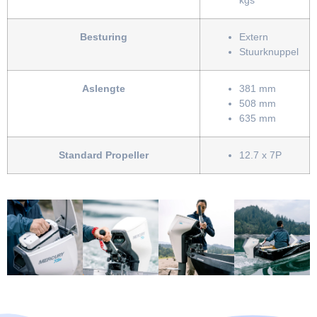
kgs
Besturing
Extern
Stuurknuppel
Aslengte
381 mm
508 mm
635 mm
Standard Propeller
12.7 x 7P