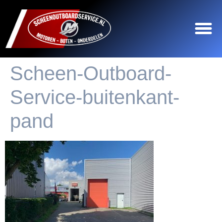
Scheen-Outboard-
Service-buitenkant-
pand