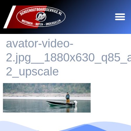
avator-video-
2.jpg__1880x630_q85_a
2_upscale