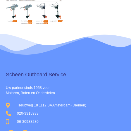
Scheen Outboard Service​
Uw partner sinds 1958 voor
Motoren, Boten en Onderdelen
Treubweg 18 1112 BA Amsterdam (Diemen)
020-3315933
06-30988280