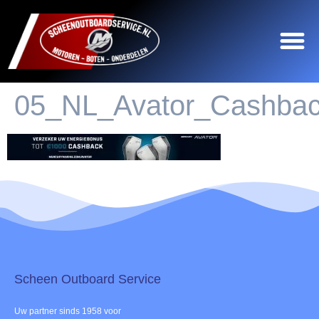
05_NL_Avator_Cashba
Scheen Outboard Service​
Uw partner sinds 1958 voor