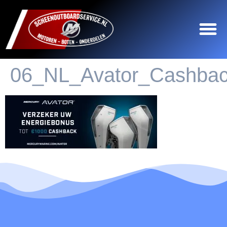
06_NL_Avator_Cashba