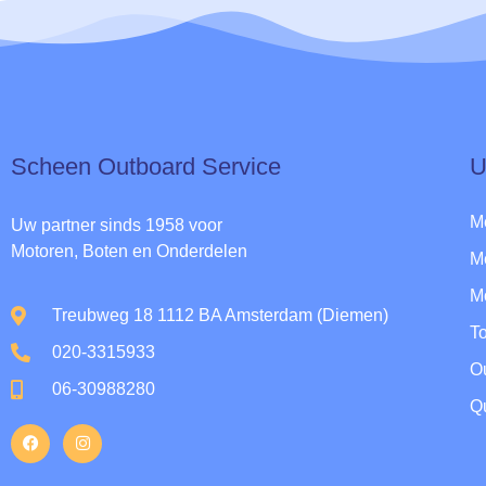
Scheen Outboard Service​
U
M
Uw partner sinds 1958 voor
Motoren, Boten en Onderdelen
M
M
Treubweg 18 1112 BA Amsterdam (Diemen)
To
020-3315933
O
06-30988280
Qu