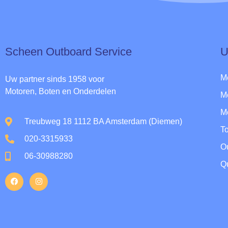
Scheen Outboard Service​
U
M
Uw partner sinds 1958 voor
Motoren, Boten en Onderdelen
M
M
Treubweg 18 1112 BA Amsterdam (Diemen)
To
020-3315933
O
06-30988280
Qu