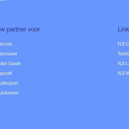
w partner voor
Lin
ercury
NJI 
ercruiser
Toel
otor Guide
NJI 
pcraft
NJI 
udhuijzer
icksilver