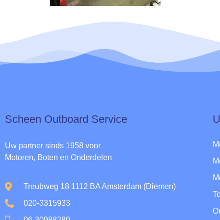
Scheen Outboard Service​
U
M
Uw partner sinds 1958 voor
Motoren, Boten en Onderdelen
M
M
Treubweg 18 1112 BA Amsterdam (Diemen)
To
020-3315933
O
06-30988280