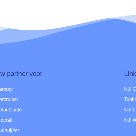
w partner voor
Lin
ercury
NJI 
ercruiser
Toel
otor Guide
NJI 
pcraft
NJI 
udhuijzer