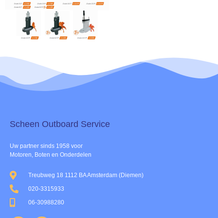
Scheen Outboard Service​
Uw partner sinds 1958 voor
Motoren, Boten en Onderdelen
Treubweg 18 1112 BA Amsterdam (Diemen)
020-3315933
06-30988280