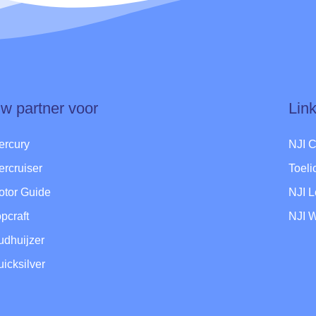
w partner voor
Lin
ercury
NJI 
ercruiser
Toel
otor Guide
NJI 
pcraft
NJI 
udhuijzer
icksilver