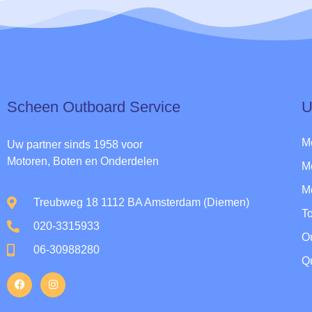
Scheen Outboard Service​
U
M
Uw partner sinds 1958 voor
Motoren, Boten en Onderdelen
M
M
Treubweg 18 1112 BA Amsterdam (Diemen)
To
020-3315933
O
06-30988280
Qu