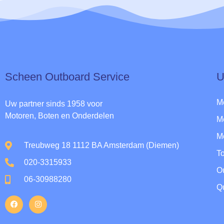
Scheen Outboard Service​
U
M
Uw partner sinds 1958 voor
Motoren, Boten en Onderdelen
M
M
Treubweg 18 1112 BA Amsterdam (Diemen)
To
020-3315933
O
06-30988280
Qu