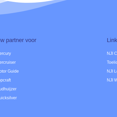
w partner voor
Lin
ercury
NJI 
ercruiser
Toel
otor Guide
NJI 
pcraft
NJI 
udhuijzer
icksilver