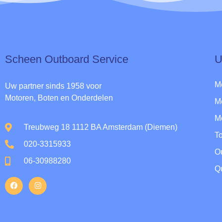
Scheen Outboard Service​
U
M
Uw partner sinds 1958 voor
Motoren, Boten en Onderdelen
M
M
Treubweg 18 1112 BA Amsterdam (Diemen)
To
020-3315933
O
06-30988280
Qu