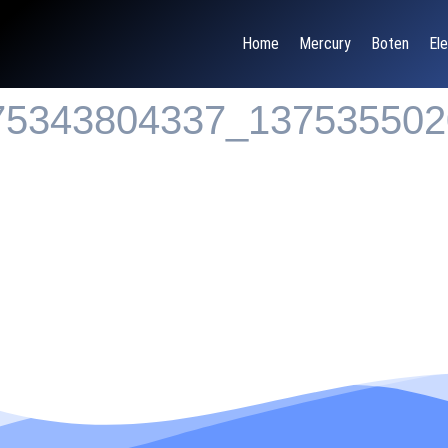
Home
Mercury
Boten
Ele
75343804337_137535502