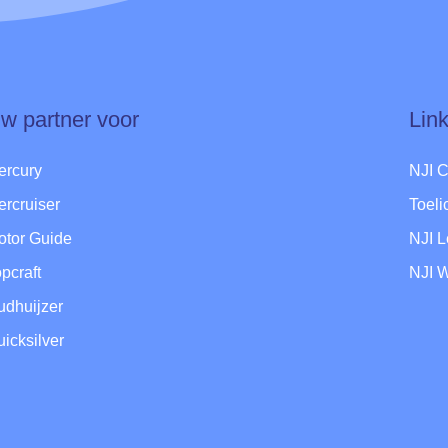
w partner voor
Lin
ercury
NJI 
ercruiser
Toel
otor Guide
NJI 
pcraft
NJI 
udhuijzer
icksilver